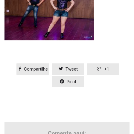

Compartilhe

Tweet

+1

Pin it
Comente aqui: