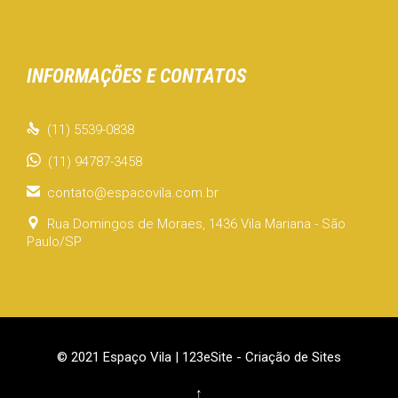
INFORMAÇÕES E CONTATOS

(11) 5539-0838
(11) 94787-3458

contato@espacovila.com.br

Rua Domingos de Moraes, 1436 Vila Mariana - São
Paulo/SP
© 2021 Espaço Vila |
123eSite - Criação de Sites
↑