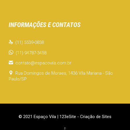
INFORMAÇÕES E CONTATOS

(11) 5539-0838
(11) 94787-3458

contato@espacovila.com.br

Rua Domingos de Moraes, 1436 Vila Mariana - São
Paulo/SP
© 2021 Espaço Vila |
123eSite - Criação de Sites
↑