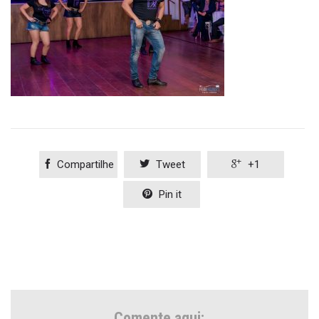

Compartilhe

Tweet

+1

Pin it
Comente aqui: