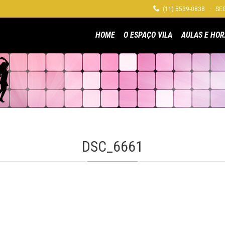

(11) 5539-0838 · SEG
HOME
O ESPAÇO VILA
AULAS E HOR
DSC_6661