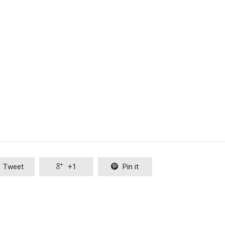
Tweet

+1

Pin it