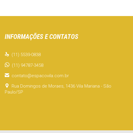
INFORMAÇÕES E CONTATOS

(11) 5539-0838
(11) 94787-3458

contato@espacovila.com.br

Rua Domingos de Moraes, 1436 Vila Mariana - São
Paulo/SP