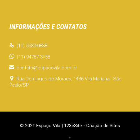
INFORMAÇÕES E CONTATOS

(11) 5539-0838
(11) 94787-3458

contato@espacovila.com.br

Rua Domingos de Moraes, 1436 Vila Mariana - São
Paulo/SP
© 2021 Espaço Vila |
123eSite - Criação de Sites
↑