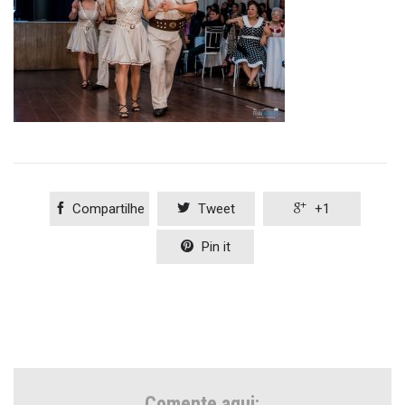

Compartilhe

Tweet

+1

Pin it
Comente aqui: