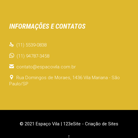
INFORMAÇÕES E CONTATOS

(11) 5539-0838
(11) 94787-3458

contato@espacovila.com.br

Rua Domingos de Moraes, 1436 Vila Mariana - São
Paulo/SP
© 2021 Espaço Vila |
123eSite - Criação de Sites
↑