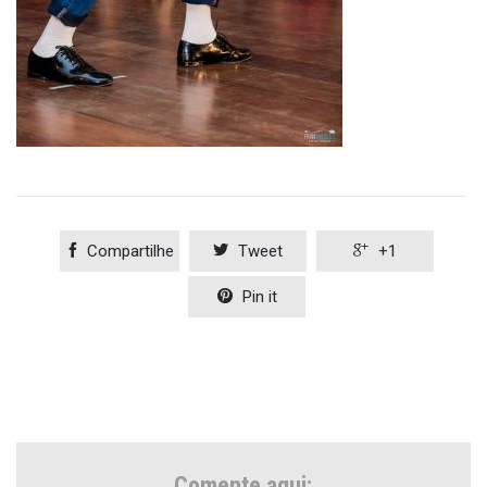

Compartilhe

Tweet

+1

Pin it
Comente aqui: