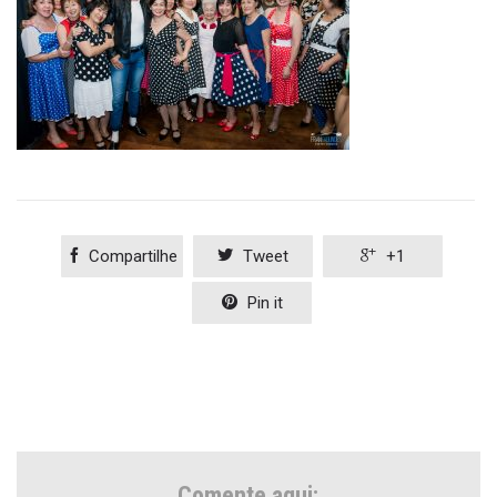

Compartilhe

Tweet

+1

Pin it
Comente aqui: