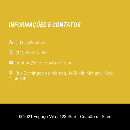
INFORMAÇÕES E CONTATOS

(11) 5539-0838
(11) 94787-3458

contato@espacovila.com.br

Rua Domingos de Moraes, 1436 Vila Mariana - São
Paulo/SP
© 2021 Espaço Vila |
123eSite - Criação de Sites
↑