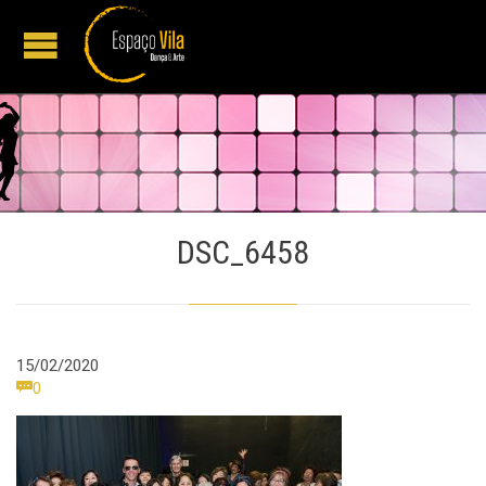
DSC_6458
15/02/2020
Comments

0