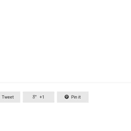
Tweet

+1

Pin it