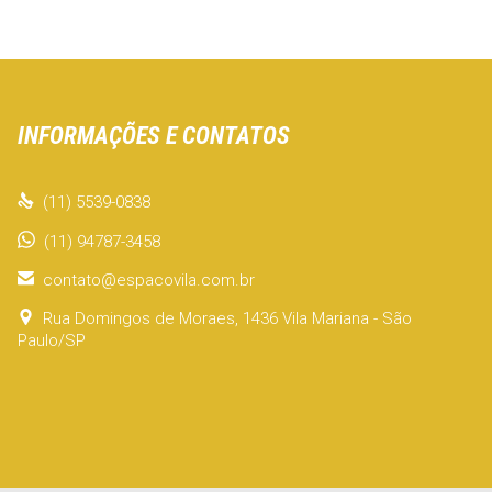
INFORMAÇÕES E CONTATOS

(11) 5539-0838
(11) 94787-3458

contato@espacovila.com.br

Rua Domingos de Moraes, 1436 Vila Mariana - São
Paulo/SP