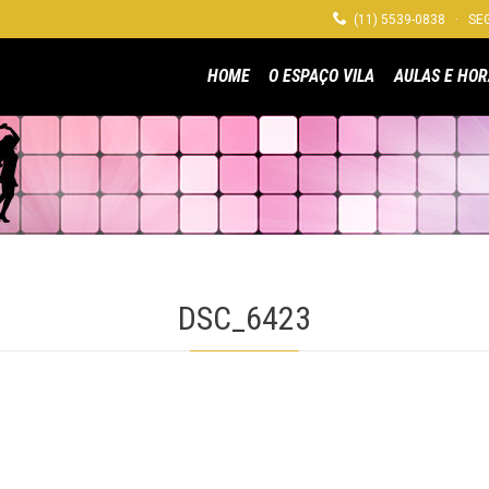

(11) 5539-0838 · SEG
HOME
O ESPAÇO VILA
AULAS E HOR
DSC_6423