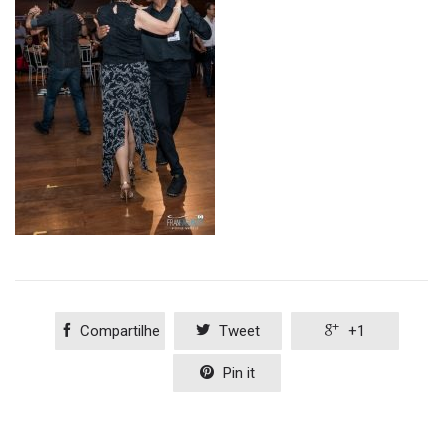

Compartilhe

Tweet

+1

Pin it