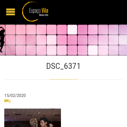
DSC_6371
15/02/2020
Comments

0