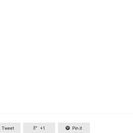
Tweet

+1

Pin it