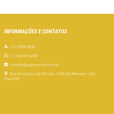
INFORMAÇÕES E CONTATOS

(11) 5539-0838
(11) 94787-3458

contato@espacovila.com.br

Rua Domingos de Moraes, 1436 Vila Mariana - São
Paulo/SP