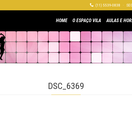

(11) 5539-0838 · SEG
HOME
O ESPAÇO VILA
AULAS E HOR
DSC_6369