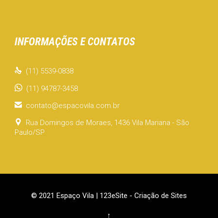
INFORMAÇÕES E CONTATOS

(11) 5539-0838
(11) 94787-3458

contato@espacovila.com.br

Rua Domingos de Moraes, 1436 Vila Mariana - São
Paulo/SP
© 2021 Espaço Vila |
123eSite - Criação de Sites
↑