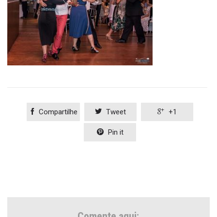

Compartilhe

Tweet

+1

Pin it
Comente aqui: