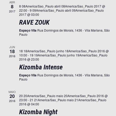
de
ABR
8
8 08America/Sao_Paulo abril 08America/Sao_Paulo 2017 @
Evento
22:00
-
9 09America/Sao_Paulo abril 09America/Sao_Paulo
2017
2017 @ 03:00
RAVE ZOUK
Espaço Vila
Rua Domingos de Morais, 1436 - Vila Mariana, São
Paulo
JUN
18
18 18America/Sao_Paulo junho 18America/Sao_Paulo 2016 @
10:00
-
19 19America/Sao_Paulo junho 19America/Sao_Paulo
2016
2016 @ 23:00
Kizomba Intense
Espaço Vila
Rua Domingos de Morais, 1436 - Vila Mariana, São
Paulo
MAIO
20
20 20America/Sao_Paulo maio 20America/Sao_Paulo 2016 @
23:00
-
21 21America/Sao_Paulo maio 21America/Sao_Paulo
2016
2016 @ 04:00
Kizomba Night