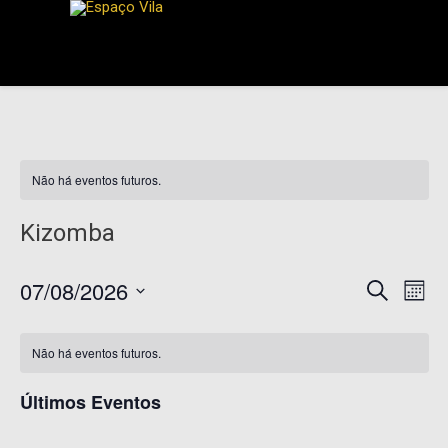
Não há eventos futuros.
Kizomba
Pesqui
Na
07/08/2026
Procurar
Mês
eventos
do
Selecione
e
Calendárior
a
vis
naveg
Não há eventos futuros.
data.
de
Eve
de
Eventos
Últimos Eventos
visuais