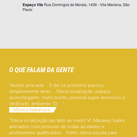
Espaço Vila
Rua Domingos de Morais, 1436 - Vila Mariana, São
Paulo
O QUE FALAM DA GENTE
“Assisti uma aula.... E dei os primeiros passos,
simplesmente amei.....Ótima localização, espaço
aconchegante, muito bonito, pessoal super atencioso e
dedicado, ambiente 10.....”
– Mônica Nakamura
“Ótima localização (ao lado do metrô Vl. Mariana), bailes
animados com pessoas de todas as idades e
professores qualificados... Enfim, ótima escola para