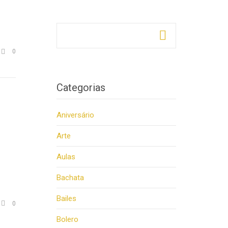
Pesquisar por:
Comments

0
Categorias
Aniversário
Arte
Aulas
Bachata
Bailes
Comments

0
Bolero