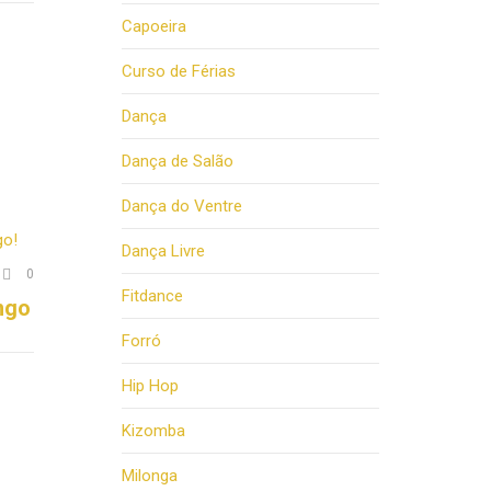
Capoeira
Curso de Férias
Dança
Dança de Salão
Dança do Ventre
Dança Livre
Comments

0
Fitdance
ngo
Forró
Hip Hop
Kizomba
Milonga