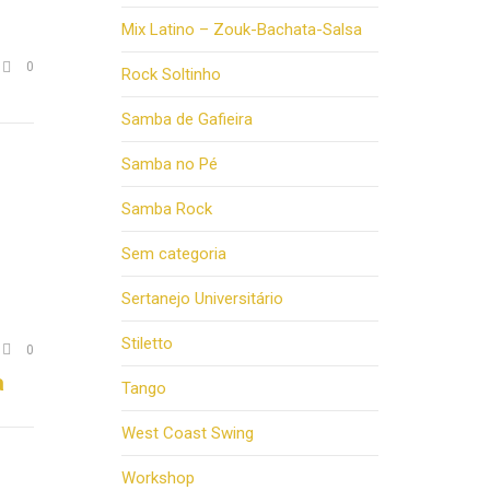
Mix Latino – Zouk-Bachata-Salsa
Comments

0
Rock Soltinho
Samba de Gafieira
Samba no Pé
Samba Rock
Sem categoria
Sertanejo Universitário
Stiletto
Comments

0
a
Tango
West Coast Swing
Workshop