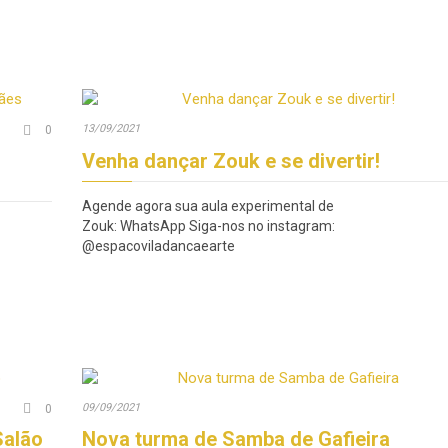
Comments
13/09/2021

0
Venha dançar Zouk e se divertir!
Agende agora sua aula experimental de
Zouk: WhatsApp Siga-nos no instagram:
@espacoviladancaearte
Comments
09/09/2021

0
Salão
Nova turma de Samba de Gafieira