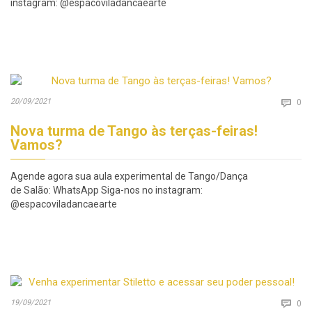
instagram: @espacoviladancaearte
Co
20/09/2021

0
Nova turma de Tango às terças-feiras!
Vamos?
Agende agora sua aula experimental de Tango/Dança
de Salão: WhatsApp Siga-nos no instagram:
@espacoviladancaearte
Co
19/09/2021

0