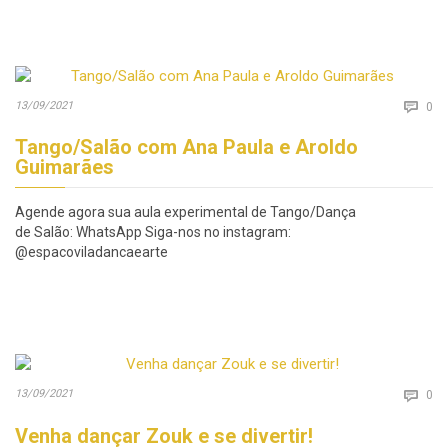
Co
13/09/2021

0
Tango/Salão com Ana Paula e Aroldo
Guimarães
Agende agora sua aula experimental de Tango/Dança
de Salão: WhatsApp Siga-nos no instagram:
@espacoviladancaearte
Co
13/09/2021

0
Venha dançar Zouk e se divertir!