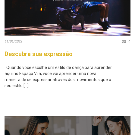
Co
11/01/2022

0
Descubra sua expressão
Quando você escolhe um estilo de dança para aprender
aqui no Espaço Vila, você vai aprender uma nova
maneira de se expressar através dos movimentos que o
seu estilo […]