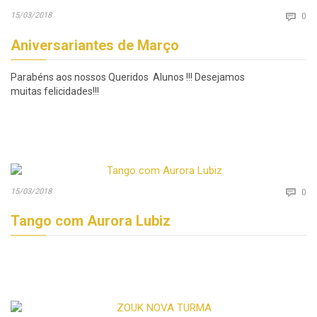
Co
15/03/2018

0
Aniversariantes de Março
Parabéns aos nossos Queridos Alunos !!! Desejamos
muitas felicidades!!!
Co
15/03/2018

0
Tango com Aurora Lubiz