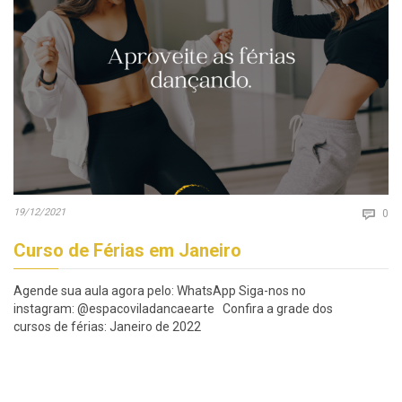
Co
19/12/2021

0
Curso de Férias em Janeiro
Agende sua aula agora pelo: WhatsApp Siga-nos no
instagram: @espacoviladancaearte Confira a grade dos
cursos de férias: Janeiro de 2022