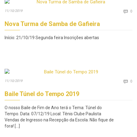
Co
11/10/2019

0
Nova Turma de Samba de Gafieira
Início: 21/10/19 Segunda feira Inscrições abertas
Co
11/10/2019

0
Baile Túnel do Tempo 2019
O nosso Baile de Fim de Ano terá o Tema: Túnel do
Tempo. Data: 07/12/19 Local: Tênis Clube Paulista
Vendas de Ingresso na Recepção da Escola. Não fique de
fora! […]