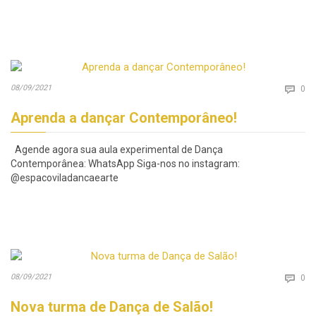
Co
08/09/2021

0
Aprenda a dançar Contemporâneo!
Agende agora sua aula experimental de Dança
Contemporânea: WhatsApp Siga-nos no instagram:
@espacoviladancaearte
Co
08/09/2021

0
Nova turma de Dança de Salão!