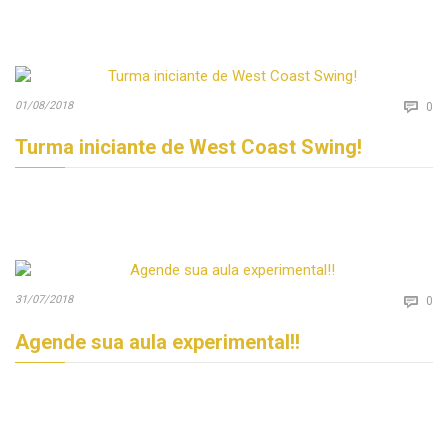
Co
01/08/2018

0
Turma iniciante de West Coast Swing!
Co
31/07/2018

0
Agende sua aula experimental!!