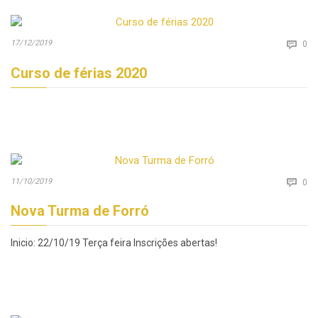
Co
17/12/2019

0
Curso de férias 2020
Co
11/10/2019

0
Nova Turma de Forró
Inicio: 22/10/19 Terça feira Inscrições abertas!