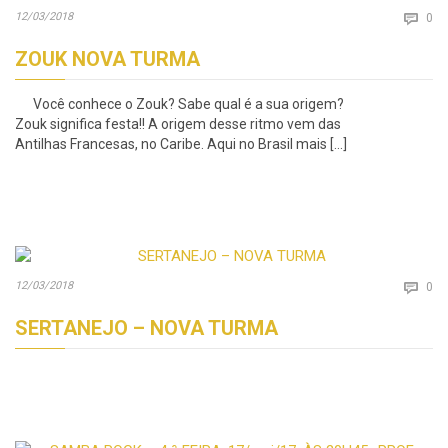
Co
12/03/2018

0
ZOUK NOVA TURMA
Você conhece o Zouk? Sabe qual é a sua origem?
Zouk significa festa!! A origem desse ritmo vem das
Antilhas Francesas, no Caribe. Aqui no Brasil mais […]
Co
12/03/2018

0
SERTANEJO – NOVA TURMA