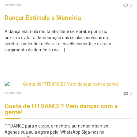
Co
24/09/2021

0
Dançar Estimula a Memória
A dança estimula muita atividade cerebral, e por isso,
auxilia a evitar a deterioração das células nervosas do
cérebro, podendo melhorar o envelhecimento e evitar o
surgimento de demência ou […]
Co
21/09/2021

0
Gosta de FITDANCE? Vem dançar com a
gente!
FITDANCE para o corpo, a mente e aumentar o sorriso.
Agende sua aula agora pelo: WhatsApp Siga-nos no