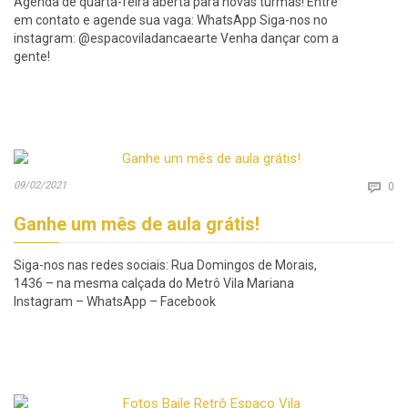
Agenda de quarta-feira aberta para novas turmas! Entre
em contato e agende sua vaga: WhatsApp Siga-nos no
instagram: @espacoviladancaearte Venha dançar com a
gente!
Co
09/02/2021

0
Ganhe um mês de aula grátis!
Siga-nos nas redes sociais: Rua Domingos de Morais,
1436 – na mesma calçada do Metrô Vila Mariana
Instagram – WhatsApp – Facebook