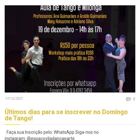
Co
17/12/2021

0
Últimos dias para se inscrever no Domingo
de Tango!
Faça sua Inscrição pelo: WhatsApp Siga-nos no
instagram: @espacoviladancaearte