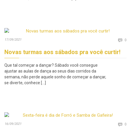
Co
17/09/2021

0
Novas turmas aos sábados pra você curtir!
Que tal começar a dançar? Sábado você consegue
ajustar as aulas de dança ao seus dias corridos da
semana, não perde aquele sonho de começar a dançar,
se diverte, conhece […]
Co
16/09/2021

0