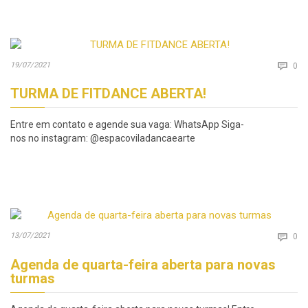
Co
19/07/2021

0
TURMA DE FITDANCE ABERTA!
Entre em contato e agende sua vaga: WhatsApp Siga-
nos no instagram: @espacoviladancaearte
Co
13/07/2021

0
Agenda de quarta-feira aberta para novas
turmas