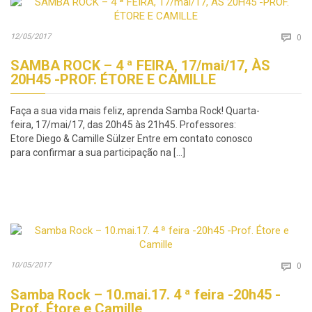
Co
12/05/2017

0
SAMBA ROCK – 4 ª FEIRA, 17/mai/17, ÀS
20H45 -PROF. ÉTORE E CAMILLE
Faça a sua vida mais feliz, aprenda Samba Rock! Quarta-
feira, 17/mai/17, das 20h45 às 21h45. Professores:
Etore Diego & Camille Sülzer Entre em contato conosco
para confirmar a sua participação na […]
Co
10/05/2017

0
Samba Rock – 10.mai.17. 4 ª feira -20h45 -
Prof. Étore e Camille