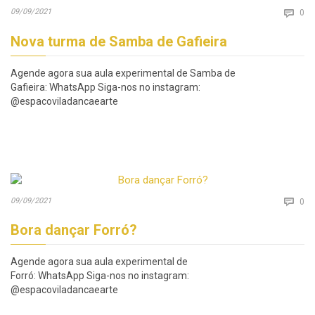
Co
09/09/2021

0
Nova turma de Samba de Gafieira
Agende agora sua aula experimental de Samba de
Gafieira: WhatsApp Siga-nos no instagram:
@espacoviladancaearte
Co
09/09/2021

0
Bora dançar Forró?
Agende agora sua aula experimental de
Forró: WhatsApp Siga-nos no instagram:
@espacoviladancaearte