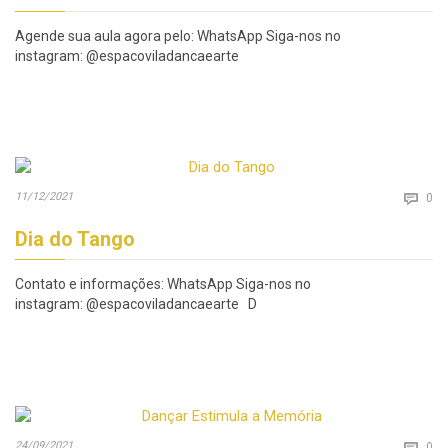
Agende sua aula agora pelo: WhatsApp Siga-nos no
instagram: @espacoviladancaearte
Co
11/12/2021

0
Dia do Tango
Contato e informações: WhatsApp Siga-nos no
instagram: @espacoviladancaearte D
Co
24/09/2021

0