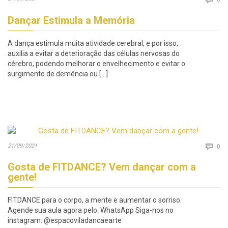
Dançar Estimula a Memória
A dança estimula muita atividade cerebral, e por isso,
auxilia a evitar a deterioração das células nervosas do
cérebro, podendo melhorar o envelhecimento e evitar o
surgimento de demência ou […]
Co
21/09/2021

0
Gosta de FITDANCE? Vem dançar com a
gente!
FITDANCE para o corpo, a mente e aumentar o sorriso.
Agende sua aula agora pelo: WhatsApp Siga-nos no
instagram: @espacoviladancaearte