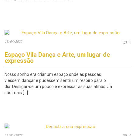
Co
13/04/2022

0
Espaço Vila Dança e Arte, um lugar de
expressão
Nosso sonho era criar um espaço onde as pessoas
viessem dançar e pudessem sentir um respiro para o
dia. Desligar-se um pouco e expressar as suas almas. Já
são mais […]
Co
11/01/2022
0