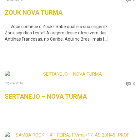
ZOUK NOVA TURMA
Você conhece o Zouk? Sabe qual é a sua origem?
Zouk significa festa!! A origem desse ritmo vem das
Antilhas Francesas, no Caribe. Aqui no Brasil mais […]
Co
12/03/2018

0
SERTANEJO – NOVA TURMA