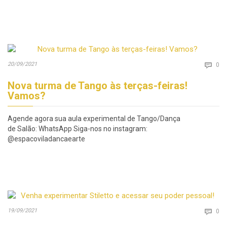
Co
20/09/2021

0
Nova turma de Tango às terças-feiras!
Vamos?
Agende agora sua aula experimental de Tango/Dança
de Salão: WhatsApp Siga-nos no instagram:
@espacoviladancaearte
Co
19/09/2021

0