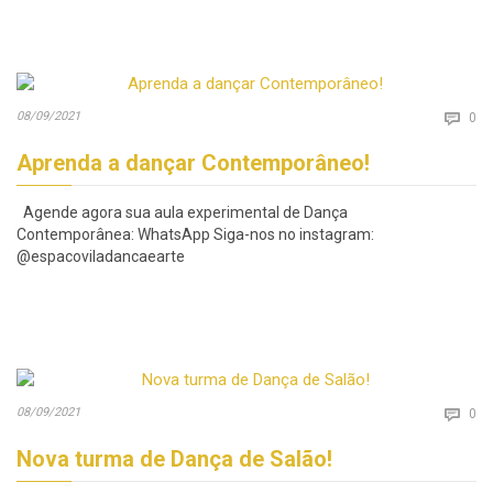
Co
08/09/2021

0
Aprenda a dançar Contemporâneo!
Agende agora sua aula experimental de Dança
Contemporânea: WhatsApp Siga-nos no instagram:
@espacoviladancaearte
Co
08/09/2021

0
Nova turma de Dança de Salão!