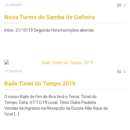
Co
11/10/2019

0
Nova Turma de Samba de Gafieira
Início: 21/10/19 Segunda feira Inscrições abertas
Co
11/10/2019

0
Baile Túnel do Tempo 2019
O nosso Baile de Fim de Ano terá o Tema: Túnel do
Tempo. Data: 07/12/19 Local: Tênis Clube Paulista
Vendas de Ingresso na Recepção da Escola. Não fique de
fora! […]