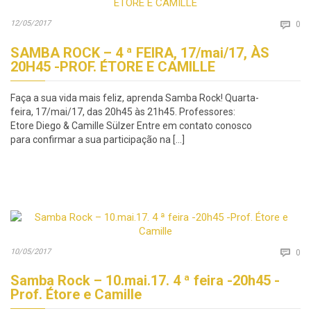
Co
12/05/2017

0
SAMBA ROCK – 4 ª FEIRA, 17/mai/17, ÀS
20H45 -PROF. ÉTORE E CAMILLE
Faça a sua vida mais feliz, aprenda Samba Rock! Quarta-
feira, 17/mai/17, das 20h45 às 21h45. Professores:
Etore Diego & Camille Sülzer Entre em contato conosco
para confirmar a sua participação na […]
Co
10/05/2017

0
Samba Rock – 10.mai.17. 4 ª feira -20h45 -
Prof. Étore e Camille