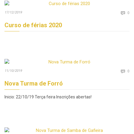
Co
17/12/2019

0
Curso de férias 2020
Co
11/10/2019

0
Nova Turma de Forró
Inicio: 22/10/19 Terça feira Inscrições abertas!