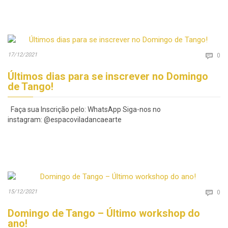
Co
17/12/2021

0
Últimos dias para se inscrever no Domingo
de Tango!
Faça sua Inscrição pelo: WhatsApp Siga-nos no
instagram: @espacoviladancaearte
Co
15/12/2021

0
Domingo de Tango – Último workshop do
ano!