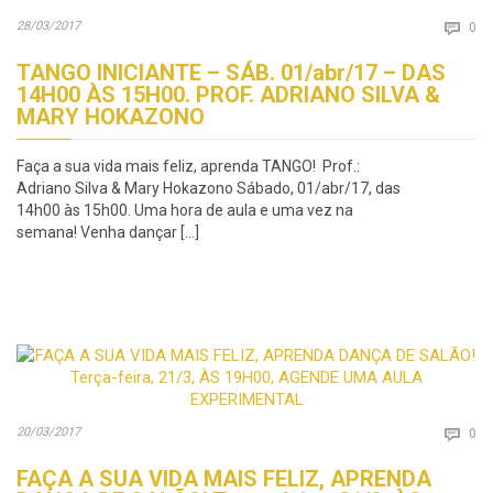
Co
28/03/2017

0
TANGO INICIANTE – SÁB. 01/abr/17 – DAS
14H00 ÀS 15H00. PROF. ADRIANO SILVA &
MARY HOKAZONO
Faça a sua vida mais feliz, aprenda TANGO! Prof.:
Adriano Silva & Mary Hokazono Sábado, 01/abr/17, das
14h00 às 15h00. Uma hora de aula e uma vez na
semana! Venha dançar […]
Co
20/03/2017

0
FAÇA A SUA VIDA MAIS FELIZ, APRENDA