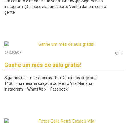
em contato e agende sua vaga: WhatsApp Siga-nos no
instagram: @espacoviladancaearte Venha dançar com a
gente!
Co
09/02/2021

0
Ganhe um mês de aula grátis!
Siga-nos nas redes sociais: Rua Domingos de Morais,
1436 – na mesma calçada do Metrô Vila Mariana
Instagram – WhatsApp – Facebook