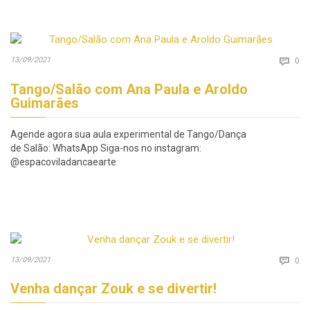
Co
13/09/2021

0
Tango/Salão com Ana Paula e Aroldo
Guimarães
Agende agora sua aula experimental de Tango/Dança
de Salão: WhatsApp Siga-nos no instagram:
@espacoviladancaearte
Co
13/09/2021

0
Venha dançar Zouk e se divertir!