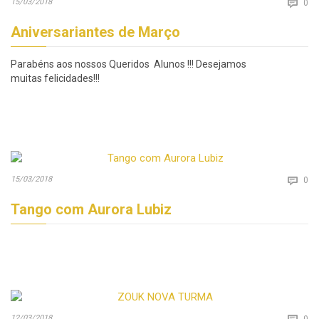
Co
15/03/2018

0
Aniversariantes de Março
Parabéns aos nossos Queridos Alunos !!! Desejamos
muitas felicidades!!!
Co
15/03/2018

0
Tango com Aurora Lubiz
Co
12/03/2018

0