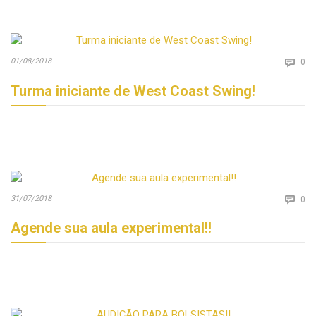
Co
01/08/2018

0
Turma iniciante de West Coast Swing!
Co
31/07/2018

0
Agende sua aula experimental!!