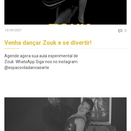
Co
13/09/2021

0
Venha dançar Zouk e se divertir!
Agende agora sua aula experimental de
Zouk: WhatsApp Siga-nos no instagram:
@espacoviladancaearte