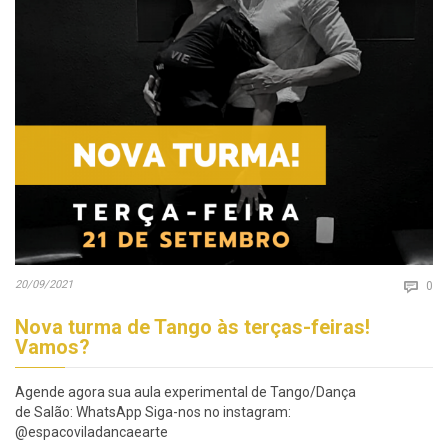
Co
20/09/2021

0
Nova turma de Tango às terças-feiras!
Vamos?
Agende agora sua aula experimental de Tango/Dança
de Salão: WhatsApp Siga-nos no instagram:
@espacoviladancaearte