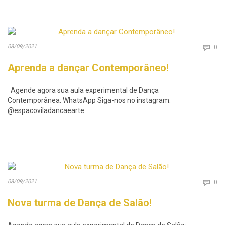
Co
08/09/2021

0
Aprenda a dançar Contemporâneo!
Agende agora sua aula experimental de Dança
Contemporânea: WhatsApp Siga-nos no instagram:
@espacoviladancaearte
Co
08/09/2021

0
Nova turma de Dança de Salão!