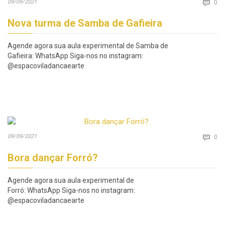
Co
09/09/2021

0
Nova turma de Samba de Gafieira
Agende agora sua aula experimental de Samba de
Gafieira: WhatsApp Siga-nos no instagram:
@espacoviladancaearte
Co
09/09/2021

0
Bora dançar Forró?
Agende agora sua aula experimental de
Forró: WhatsApp Siga-nos no instagram:
@espacoviladancaearte