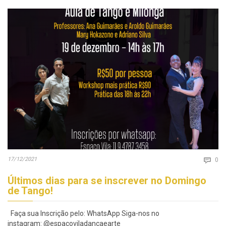
Co
17/12/2021

0
Últimos dias para se inscrever no Domingo
de Tango!
Faça sua Inscrição pelo: WhatsApp Siga-nos no
instagram: @espacoviladancaearte