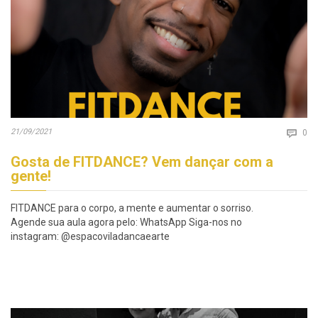
Co
21/09/2021

0
Gosta de FITDANCE? Vem dançar com a
gente!
FITDANCE para o corpo, a mente e aumentar o sorriso.
Agende sua aula agora pelo: WhatsApp Siga-nos no
instagram: @espacoviladancaearte