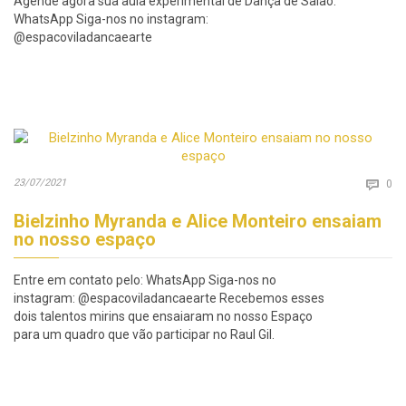
Agende agora sua aula experimental de Dança de Salão:
WhatsApp Siga-nos no instagram:
@espacoviladancaearte
Co
23/07/2021

0
Bielzinho Myranda e Alice Monteiro ensaiam
no nosso espaço
Entre em contato pelo: WhatsApp Siga-nos no
instagram: @espacoviladancaearte Recebemos esses
dois talentos mirins que ensaiaram no nosso Espaço
para um quadro que vão participar no Raul Gil.