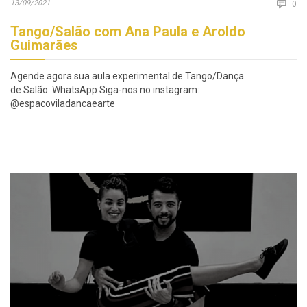
Co
13/09/2021

0
Tango/Salão com Ana Paula e Aroldo
Guimarães
Agende agora sua aula experimental de Tango/Dança
de Salão: WhatsApp Siga-nos no instagram:
@espacoviladancaearte