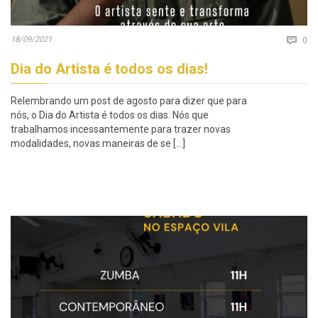
Co
18/09/2021

0
Dia do Artista é todos os dias!
Relembrando um post de agosto para dizer que para
nós, o Dia do Artista é todos os dias. Nós que
trabalhamos incessantemente para trazer novas
modalidades, novas maneiras de se […]