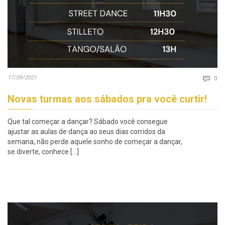
Co
17/09/2021

0
Novas turmas aos sábados pra você curtir!
Que tal começar a dançar? Sábado você consegue
ajustar as aulas de dança ao seus dias corridos da
semana, não perde aquele sonho de começar a dançar,
se diverte, conhece […]