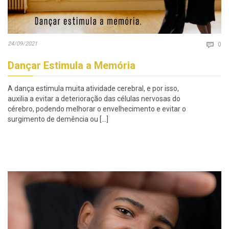
Co
24/09/2021

0
Dançar Estimula a Memória
A dança estimula muita atividade cerebral, e por isso,
auxilia a evitar a deterioração das células nervosas do
cérebro, podendo melhorar o envelhecimento e evitar o
surgimento de demência ou […]