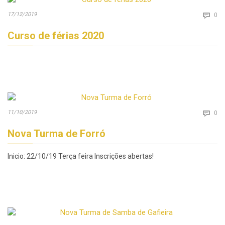
Co
17/12/2019

0
Curso de férias 2020
Co
11/10/2019

0
Nova Turma de Forró
Inicio: 22/10/19 Terça feira Inscrições abertas!