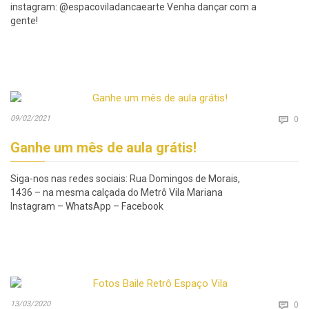
instagram: @espacoviladancaearte Venha dançar com a
gente!
Co
09/02/2021

0
Ganhe um mês de aula grátis!
Siga-nos nas redes sociais: Rua Domingos de Morais,
1436 – na mesma calçada do Metrô Vila Mariana
Instagram – WhatsApp – Facebook
Co
13/03/2020

0