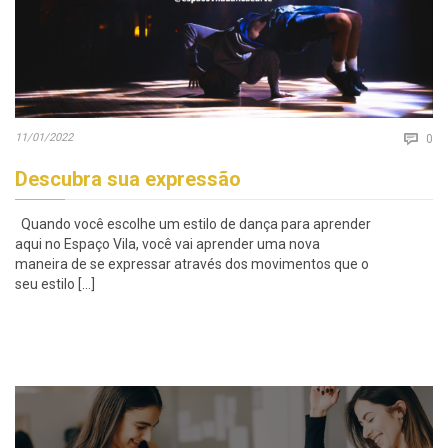
Co
11/01/2022

0
Descubra sua expressão
Quando você escolhe um estilo de dança para aprender
aqui no Espaço Vila, você vai aprender uma nova
maneira de se expressar através dos movimentos que o
seu estilo […]