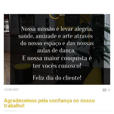
Co
15/09/2021

0
Agradecemos pela confiança no nosso
trabalho!