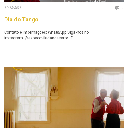
Co
11/12/2021

0
Dia do Tango
Contato e informações: WhatsApp Siga-nos no
instagram: @espacoviladancaearte D