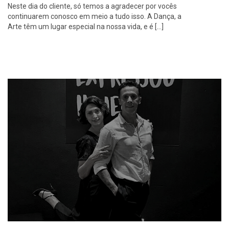
Neste dia do cliente, só temos a agradecer por vocês
continuarem conosco em meio a tudo isso. A Dança, a
Arte têm um lugar especial na nossa vida, e é […]