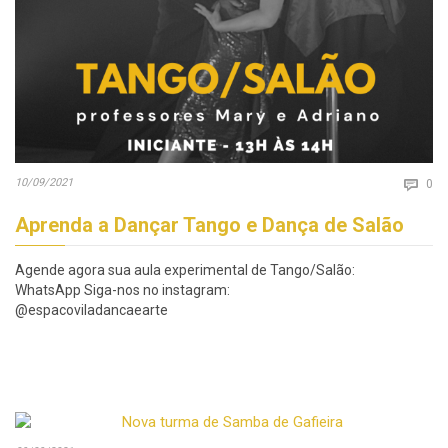
Co
10/09/2021

0
Aprenda a Dançar Tango e Dança de Salão
Agende agora sua aula experimental de Tango/Salão:
WhatsApp Siga-nos no instagram:
@espacoviladancaearte