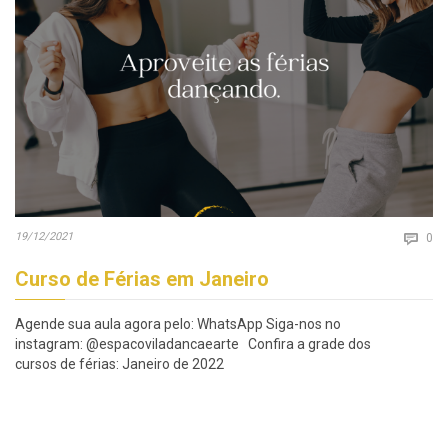
Co
19/12/2021

0
Curso de Férias em Janeiro
Agende sua aula agora pelo: WhatsApp Siga-nos no
instagram: @espacoviladancaearte Confira a grade dos
cursos de férias: Janeiro de 2022