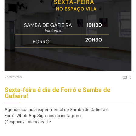
Co
16/09/2021

0
Sexta-feira é dia de Forró e Samba de
Gafieira!
Agende sua aula experimental de Samba de Gafieira e
Forró: WhatsApp Siga-nos no instagram:
@espacoviladancaearte