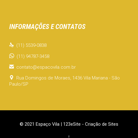
INFORMAÇÕES E CONTATOS

(11) 5539-0838
(11) 94787-3458

contato@espacovila.com.br

Rua Domingos de Moraes, 1436 Vila Mariana - São
Paulo/SP
© 2021 Espaço Vila |
123eSite - Criação de Sites
↑