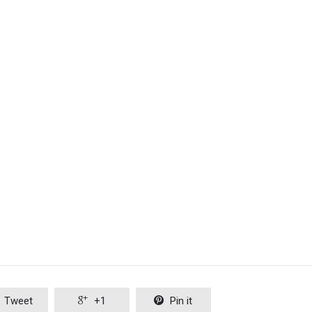
Tweet

+1

Pin it