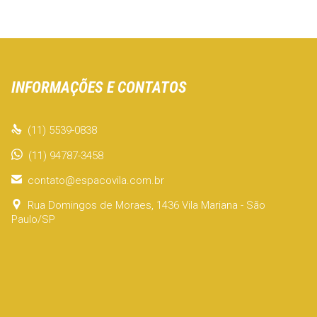
INFORMAÇÕES E CONTATOS

(11) 5539-0838
(11) 94787-3458

contato@espacovila.com.br

Rua Domingos de Moraes, 1436 Vila Mariana - São
Paulo/SP