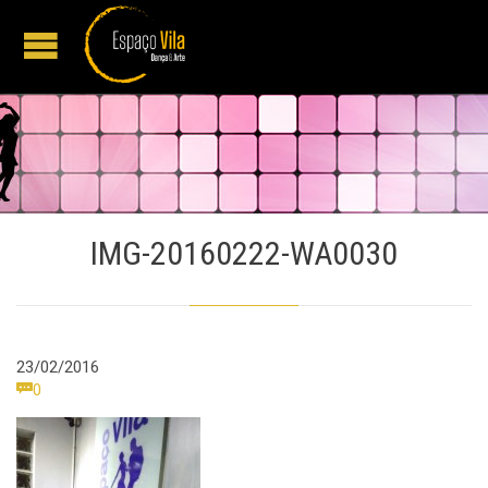
IMG-20160222-WA0030
23/02/2016
Comments

0