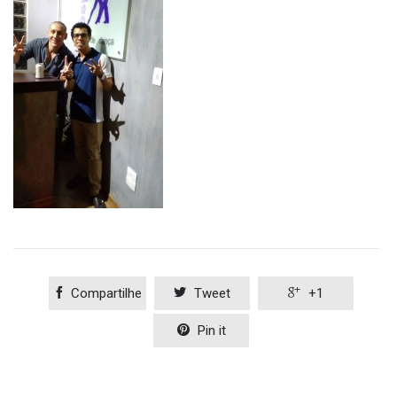

Compartilhe

Tweet

+1

Pin it