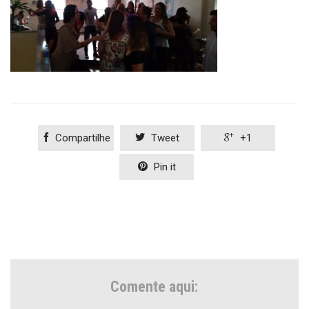

Compartilhe

Tweet

+1

Pin it
Comente aqui: