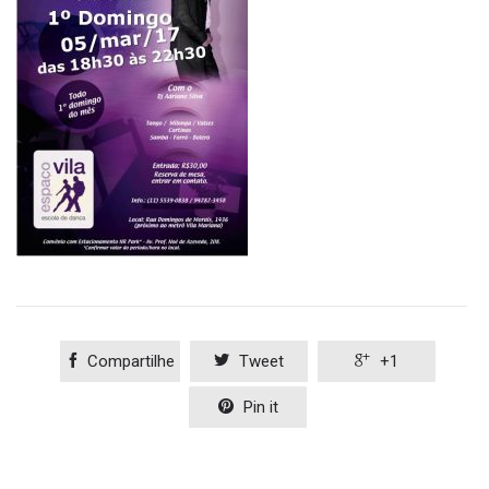

Compartilhe

Tweet

+1

Pin it