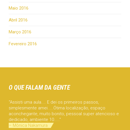
Maio 2016
Abril 2016
Março 2016
Fevereiro 2016
O QUE FALAM DA GENTE
“Assisti uma aula.... E dei os primeiros passos,
simplesmente amei.....Ótima localização, espaço
aconchegante, muito bonito, pessoal super atencioso e
dedicado, ambiente 10.....”
– Mônica Nakamura