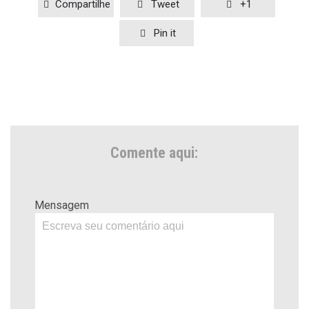
Compartilhe
Tweet
+1



Pin it

Comente aqui:
Mensagem