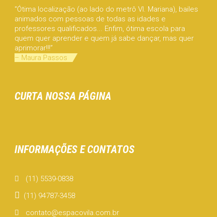
“Ótima localização (ao lado do metrô Vl. Mariana), bailes
animados com pessoas de todas as idades e
professores qualificados... Enfim, ótima escola para
quem quer aprender e quem já sabe dançar, mas quer
aprimorar!!!”
– Maura Passos
CURTA NOSSA PÁGINA
INFORMAÇÕES E CONTATOS
(11) 5539-0838

(11) 94787-3458
contato@espacovila.com.br
