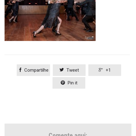

Compartilhe

Tweet

+1

Pin it
Comente aqui: