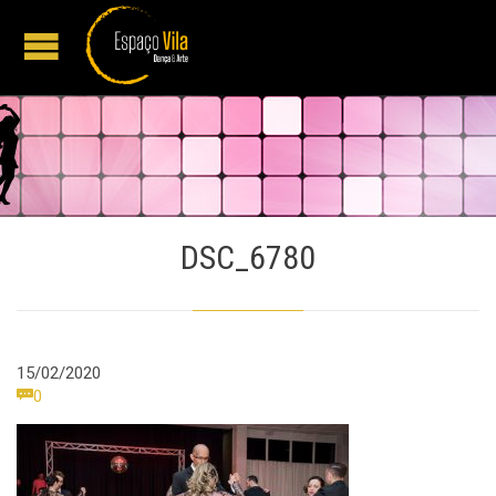
DSC_6780
15/02/2020
Comments

0