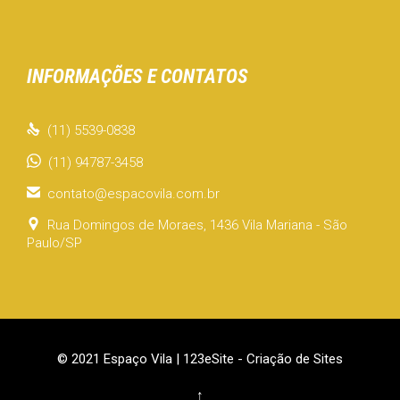
INFORMAÇÕES E CONTATOS

(11) 5539-0838
(11) 94787-3458

contato@espacovila.com.br

Rua Domingos de Moraes, 1436 Vila Mariana - São
Paulo/SP
© 2021 Espaço Vila |
123eSite - Criação de Sites
↑