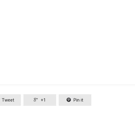
Tweet

+1

Pin it