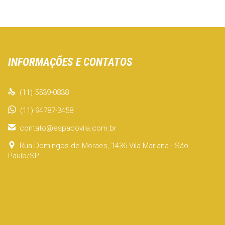
INFORMAÇÕES E CONTATOS

(11) 5539-0838
(11) 94787-3458

contato@espacovila.com.br

Rua Domingos de Moraes, 1436 Vila Mariana - São
Paulo/SP