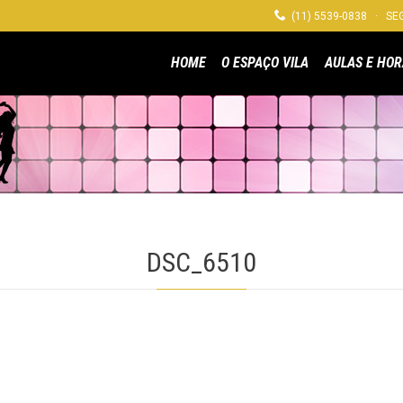

(11) 5539-0838 · SEG
HOME
O ESPAÇO VILA
AULAS E HOR
DSC_6510