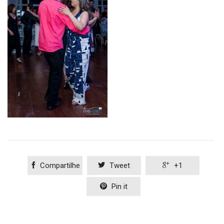

Compartilhe

Tweet

+1

Pin it